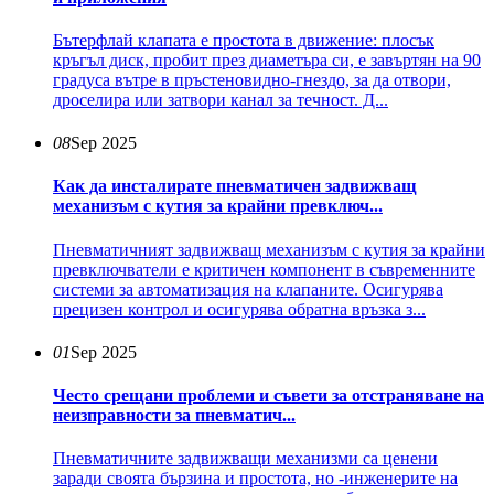
Бътерфлай клапата е простота в движение: плосък
кръгъл диск, пробит през диаметъра си, е завъртян на 90
градуса вътре в пръстеновидно-гнездо, за да отвори,
дроселира или затвори канал за течност. Д...
08
Sep 2025
Как да инсталирате пневматичен задвижващ
механизъм с кутия за крайни превключ...
Пневматичният задвижващ механизъм с кутия за крайни
превключватели е критичен компонент в съвременните
системи за автоматизация на клапаните. Осигурява
прецизен контрол и осигурява обратна връзка з...
01
Sep 2025
Често срещани проблеми и съвети за отстраняване на
неизправности за пневматич...
Пневматичните задвижващи механизми са ценени
заради своята бързина и простота, но -инженерите на