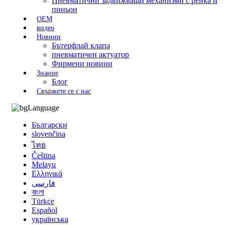
Пневматични задвижващи механизми с рейка и
пиньон
OEM
видео
Новини
Бътерфлай клапа
пневматичен актуатор
Фирмени новини
Знание
Блог
Свържете се с нас
Language
Български
slovenčina
ไทย
Čeština
Melayu
Ελληνικά
فارسی
বাংলা
Türkçe
Español
українська