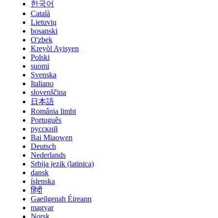
한국어
Català
Lietuvių
bosanski
O'zbek
Kreyòl Ayisyen
Polski
suomi
Svenska
Italiano
slovenščina
日本語
România limbi
Português
русский
Bai Miaowen
Deutsch
Nederlands
Srbija jezik (latinica)
dansk
íslenska
हिंदी
Gaeilgenah Éireann
magyar
Norsk