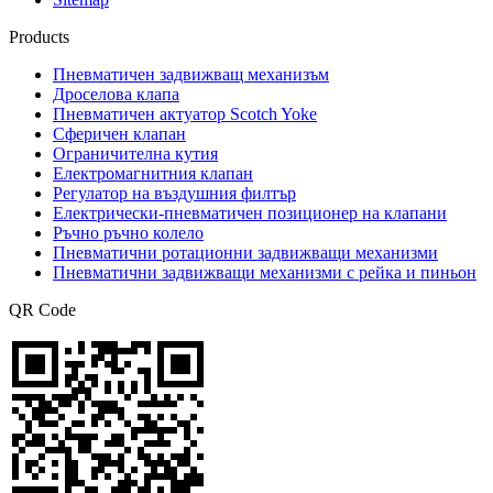
Products
Пневматичен задвижващ механизъм
Дроселова клапа
Пневматичен актуатор Scotch Yoke
Сферичен клапан
Ограничителна кутия
Електромагнитния клапан
Регулатор на въздушния филтър
Електрически-пневматичен позиционер на клапани
Ръчно ръчно колело
Пневматични ротационни задвижващи механизми
Пневматични задвижващи механизми с рейка и пиньон
QR Code