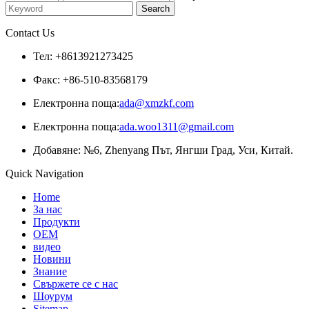
Contact Us
Тел: +8613921273425
Факс: +86-510-83568179
Електронна поща:
ada@xmzkf.com
Електронна поща:
ada.woo1311@gmail.com
Добавяне: №6, Zhenyang Път, Янгши Град, Уси, Китай.
Quick Navigation
Home
За нас
Продукти
OEM
видео
Новини
Знание
Свържете се с нас
Шоурум
Sitemap