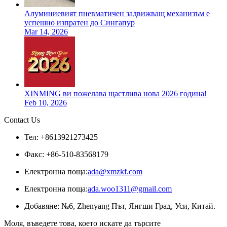
Алуминиевият пневматичен задвижващ механизъм е
успешно изпратен до Сингапур
Mar 14, 2026
XINMING ви пожелава щастлива нова 2026 година!
Feb 10, 2026
Contact Us
Тел: +8613921273425
Факс: +86-510-83568179
Електронна поща:
ada@xmzkf.com
Електронна поща:
ada.woo1311@gmail.com
Добавяне: №6, Zhenyang Път, Янгши Град, Уси, Китай.
Моля, въведете това, което искате да търсите