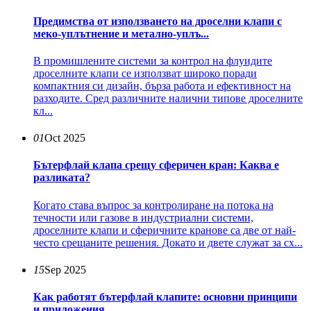
Предимства от използването на дроселни клапи с
меко-уплътнение и метално-уплъ...
В промишлените системи за контрол на флуидите
дроселните клапи се използват широко поради
компактния си дизайн, бърза работа и ефективност на
разходите. Сред различните налични типове дроселните
кл...
01
Oct 2025
Бътерфлай клапа срещу сферичен кран: Каква е
разликата?
Когато става въпрос за контролиране на потока на
течности или газове в индустриални системи,
дроселните клапи и сферичните кранове са две от най-
често срещаните решения. Докато и двете служат за сх...
15
Sep 2025
Как работят бътерфлай клапите: основни принципи
и приложения