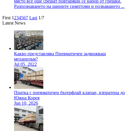
място все още срещат повтарящи се набор от грешки.
Разпознаването на ранните симптоми и познаването ...
First
1
2
3
4
5
6
7
Last
1/7
Latest News
Какво представлява Пневматичен задвижващ
механизъм?
Jul 05, 2022
Пратка с пневматичен бътерфлай клапан, изпратена до
Южна Корея
Jun 10, 2026