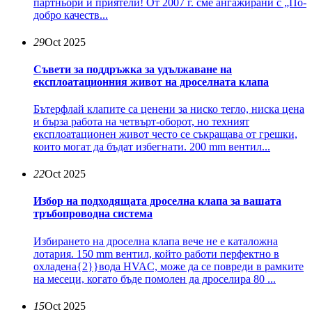
партньори и приятели! От 2007 г. сме ангажирани с „По-
добро качеств...
29
Oct 2025
Съвети за поддръжка за удължаване на
експлоатационния живот на дроселната клапа
Бътерфлай клапите са ценени за ниско тегло, ниска цена
и бърза работа на четвърт-оборот, но техният
експлоатационен живот често се съкращава от грешки,
които могат да бъдат избегнати. 200 mm вентил...
22
Oct 2025
Избор на подходящата дроселна клапа за вашата
тръбопроводна система
Избирането на дроселна клапа вече не е каталожна
лотария. 150 mm вентил, който работи перфектно в
охладена{2}}вода HVAC, може да се повреди в рамките
на месеци, когато бъде помолен да дроселира 80 ...
15
Oct 2025