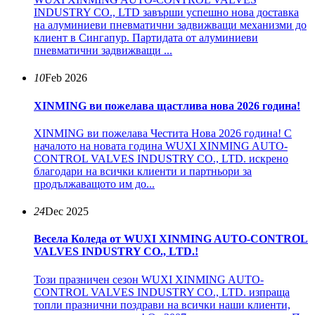
INDUSTRY CO., LTD завърши успешно нова доставка
на алуминиеви пневматични задвижващи механизми до
клиент в Сингапур. Партидата от алуминиеви
пневматични задвижващи ...
10
Feb 2026
XINMING ви пожелава щастлива нова 2026 година!
XINMING ви пожелава Честита Нова 2026 година! С
началото на новата година WUXI XINMING AUTO-
CONTROL VALVES INDUSTRY CO., LTD. искрено
благодари на всички клиенти и партньори за
продължаващото им до...
24
Dec 2025
Весела Коледа от WUXI XINMING AUTO-CONTROL
VALVES INDUSTRY CO., LTD.!
Този празничен сезон WUXI XINMING AUTO-
CONTROL VALVES INDUSTRY CO., LTD. изпраща
топли празнични поздрави на всички наши клиенти,