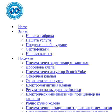
Home
За нас
Нашата фабрика
Нашата услуга
Продуктово оборудване
Сертификати
Нашият клиент
Продукти
Пневматичен задвижващ механизъм
Дроселова клапа
Пневматичен актуатор Scotch Yoke
Сферичен клапан
Ограничителна кутия
Електромагнитния клапан
Регулатор на въздушния филтър
Електрически-пневматичен позиционер на
клапани
Ръчно ръчно колело
Пневматични ротационни задвижващи механизм