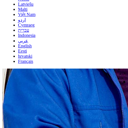
Latviešu
Malti
Việt Nam
اردو
Cymraeg
עברית
Indonesia
عربي
English
Eesti
hrvatski
Français