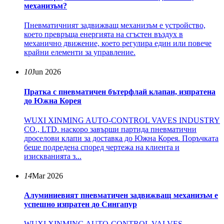
механизъм?
Пневматичният задвижващ механизъм е устройство,
което превръща енергията на сгъстен въздух в
механично движение, което регулира един или повече
крайни елементи за управление.
10
Jun 2026
Пратка с пневматичен бътерфлай клапан, изпратена
до Южна Корея
WUXI XINMING AUTO-CONTROL VAVES INDUSTRY
CO., LTD. наскоро завърши партида пневматични
дроселови клапи за доставка до Южна Корея. Поръчката
беше подредена според чертежа на клиента и
изискванията з...
14
Mar 2026
Алуминиевият пневматичен задвижващ механизъм е
успешно изпратен до Сингапур
WUXI XINMING AUTO-CONTROL VALVES